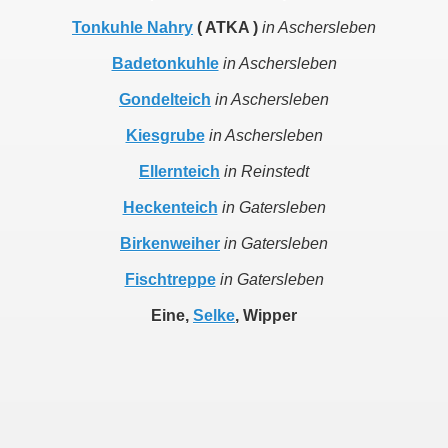
Tonkuhle Nahry
( ATKA )
in Aschersleben
Badetonkuhle
in Aschersleben
Gondelteich
in Aschersleben
Kiesgrube
in Aschersleben
Ellernteich
in Reinstedt
Heckenteich
in Gatersleben
Birkenweiher
in Gatersleben
Fischtreppe
in Gatersleben
Eine,
Selke
, Wipper