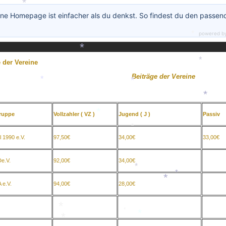
*
*
ne Homepage ist einfacher als du denkst. So findest du den passen
powered b
*
*
 der Vereine
Beiträge der Vereine
*
*
*
*
ruppe
Vollzahler ( VZ )
Jugend ( J )
Passiv
*
*
l 1990 e.V.
97,50€
34,00€
33,00€
e.V.
92,00€
34,00€
*
*
e.V.
94,00€
28,00€
*
*
*
*