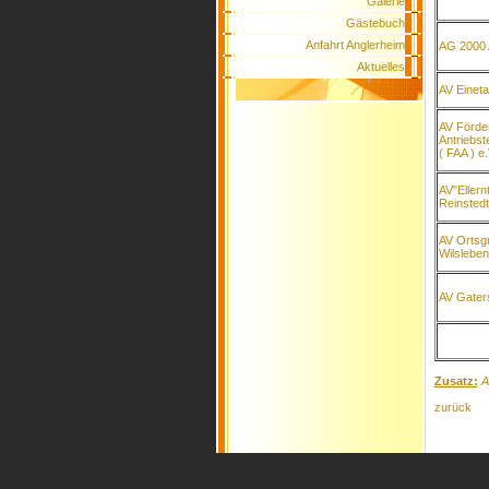
*
*
Galerie
*
Gästebuch
Anfahrt Anglerheim
AG 2000 
Aktuelles
AV Eineta
*
AV Förde
Antriebst
( FAA ) e.
*
AV"Ellern
Reinstedt
AV Ortsg
Wilsleben
AV Gaters
Zusatz:
A
zurück