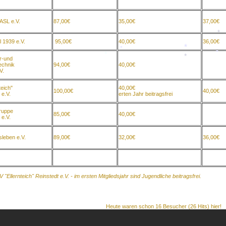
*
*
ASL e.V.
87,00€
35,00€
37,00€
l 1939 e.V.
95,00€
40,00€
36,00€
*
r-und
*
echnik
94,00€
40,00€
V.
*
*
*
*
teich"
40,00€
100,00€
40,00€
 e.V.
erten Jahr beitragsfrei
ruppe
85,00€
40,00€
 e.V.
leben e.V.
89,00€
32,00€
36,00€
V "Ellernteich" Reinstedt e.V. - im ersten Mitgliedsjahr
sind
Jugendliche beitragsfrei.
Heute waren schon 16 Besucher (26 Hits) hier!